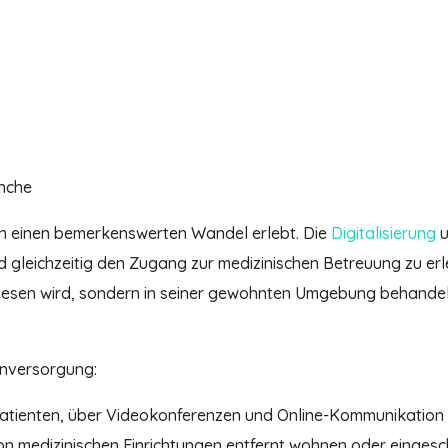
anche
en einen bemerkenswerten Wandel erlebt. Die
Digitalisierung
u
d gleichzeitig den Zugang zur medizinischen Betreuung zu er
wiesen wird, sondern in seiner gewohnten Umgebung behandelt
enversorgung:
Patienten, über Videokonferenzen und Online-Kommunikation mi
von medizinischen Einrichtungen entfernt wohnen oder eingesc