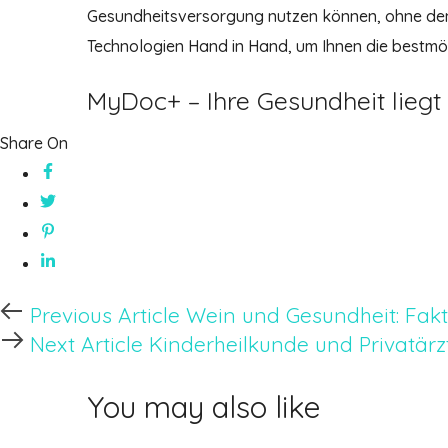
Gesundheitsversorgung nutzen können, ohne den p
Technologien Hand in Hand, um Ihnen die bestmög
MyDoc+ – Ihre Gesundheit lieg
Share On
Previous
Previous Article
Wein und Gesundheit: Fakt
Article
Next
Next Article
Kinderheilkunde und Privatärzt
Article
You may also like